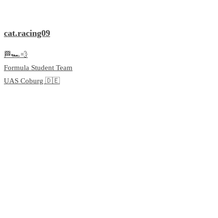
cat.racing09
🏁🏎💨
Formula Student Team
UAS Coburg 🇩🇪
Performance starts where fuel ends. Ready to char